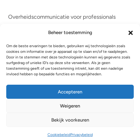
Overheidscommunicatie voor professionals
Boek
Beheer toestemming
In de media
Om de beste ervaringen te bieden, gebruiken wij technologieën zoals
cookies om informatie over je apparaat op te slaan en/of te raadplegen.
Wat denk jij?
Door in te stemmen met deze technologieën kunnen wij gegevens zoals
surfgedrag of unieke ID's op deze site verwerken. Als je geen
Aanbod
toestemming geeft of uw toestemming intrekt, kan dit een nadelige
invloed hebben op bepaalde functies en mogelijkheden.
Wie zijn wij?
Accepteren
Contact
Weigeren
Bekijk voorkeuren
Copyright 2025 © Overheidscommunicatie voor
Professionals
Cookiebeleid
Privacybeleid
Privacyverklaring